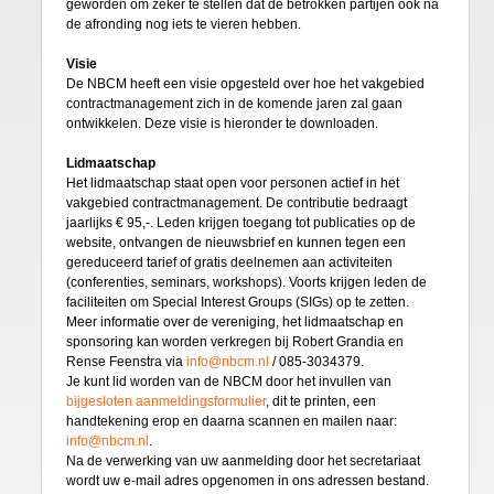
geworden om zeker te stellen dat de betrokken partijen ook na
de afronding nog iets te vieren hebben.
Visie
De NBCM heeft een visie opgesteld over hoe het vakgebied
contractmanagement zich in de komende jaren zal gaan
ontwikkelen. Deze visie is hieronder te downloaden.
Lidmaatschap
Het lidmaatschap staat open voor personen actief in het
vakgebied contractmanagement. De contributie bedraagt
jaarlijks € 95,-. Leden krijgen toegang tot publicaties op de
website, ontvangen de nieuwsbrief en kunnen tegen een
gereduceerd tarief of gratis deelnemen aan activiteiten
(conferenties, seminars, workshops). Voorts krijgen leden de
faciliteiten om Special Interest Groups (SIGs) op te zetten.
Meer informatie over de vereniging, het lidmaatschap en
sponsoring kan worden verkregen bij Robert Grandia en
Rense Feenstra via
info@nbcm.nl
/ 085-3034379.
Je kunt lid worden van de NBCM door het invullen van
bijgesloten aanmeldingsformulier
, dit te printen, een
handtekening erop en daarna scannen en mailen naar:
info@nbcm.nl
.
Na de verwerking van uw aanmelding door het secretariaat
wordt uw e-mail adres opgenomen in ons adressen bestand.