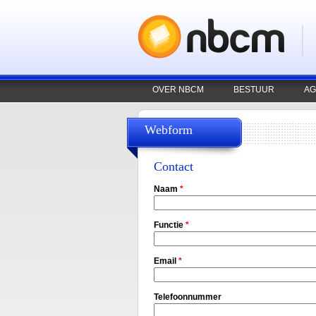
OVER NBCM
BESTUUR
AG
Webform
Contact
Naam
*
Functie
*
Email
*
Telefoonnummer