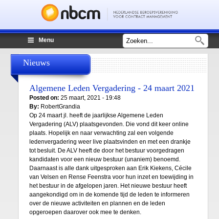
Zoekveld
Menu
Lid worden
Mijn NCBM
Nieuws
Algemene Leden Vergadering - 24 maart 2021
Posted on:
25 maart, 2021 - 19:48
By:
RobertGrandia
Op 24 maart jl. heeft de jaarlijkse Algemene Leden
Vergadering (ALV) plaatsgevonden. Die vond dit keer online
plaats. Hopelijk en naar verwachting zal een volgende
ledenvergadering weer live plaatsvinden en met een drankje
tot besluit. De ALV heeft de door het bestuur voorgedragen
kandidaten voor een nieuw bestuur (unaniem) benoemd.
Daarnaast is alle dank uitgesproken aan Erik Kiekens, Cécile
van Velsen en Rense Feenstra voor hun inzet en toewijding in
het bestuur in de afgelopen jaren. Het nieuwe bestuur heeft
aangekondigd om in de komende tijd de leden te informeren
over de nieuwe activiteiten en plannen en de leden
opgeroepen daarover ook mee te denken.